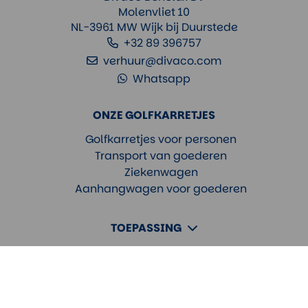
Molenvliet 10
NL-3961 MW Wijk bij Duurstede
+32 89 396757
verhuur@divaco.com
Whatsapp
ONZE GOLFKARRETJES
Golfkarretjes voor personen
Transport van goederen
Ziekenwagen
Aanhangwagen voor goederen
TOEPASSING
SERVICE
ALGEMEEN
Privacy
Colofon & disclaimer