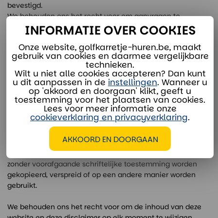
bevestigd.
We behouden ons het recht voor om aanvragen te
weigeren of de beschikbaarheid van huurartikelen te
INFORMATIE OVER COOKIES
wijzigen.
Onze website, golfkarretje-huren.be, maakt
gebruik van cookies en daarmee vergelijkbare
OVERIGE BEPALINGEN
technieken.
Wilt u niet alle cookies accepteren? Dan kunt
u dit aanpassen in de
instellingen
. Wanneer u
Onze website kan links bevatten naar externe websites. We
op 'akkoord en doorgaan' klikt, geeft u
toestemming voor het plaatsen van cookies.
hebben geen invloed op de inhoud van deze sites en zijn
Lees voor meer informatie onze
niet verantwoordelijk voor de juistheid of betrouwbaarheid
cookieverklaring en privacyverklaring
.
van de informatie die daarop wordt verstrekt.
AKKOORD EN DOORGAAN
Alle teksten, afbeeldingen en andere materialen op deze
website zijn auteursrechtelijk beschermd en mogen niet
zonder voorafgaande schriftelijke toestemming worden
gekopieerd, verspreid of op een andere manier worden
gebruikt.
We behouden ons het recht voor om de inhoud van deze
website en deze disclaimer op elk moment te wijzigen