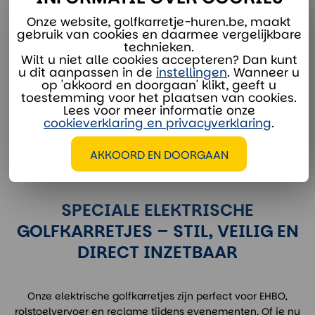
Onze website, golfkarretje-huren.be, maakt
gebruik van cookies en daarmee vergelijkbare
technieken.
Branding
Wilt u niet alle cookies accepteren? Dan kunt
u dit aanpassen in de
instellingen
. Wanneer u
Bannerframe op het
op 'akkoord en doorgaan' klikt, geeft u
dak van de golfkar
toestemming voor het plaatsen van cookies.
Lees voor meer informatie onze
Bekijken & huren
cookieverklaring en privacyverklaring
.
AKKOORD EN DOORGAAN
SPECIALE ELEKTRISCHE
GOLFKARRETJES – STIL, VEILIG EN
DIRECT INZETBAAR
Onze elektrische golfkarretjes zijn perfect voor EHBO,
rolstoelvervoer en reclame tijdens evenementen. Of je nu