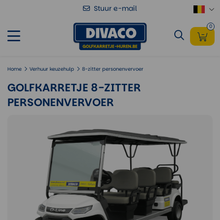
Stuur e-mail
Golfkarretje 8-zitter personenvervoer
Voeg toe
0
Home
Verhuur keuzehulp
8-zitter personenvervoer
GOLFKARRETJE 8-ZITTER
PERSONENVERVOER