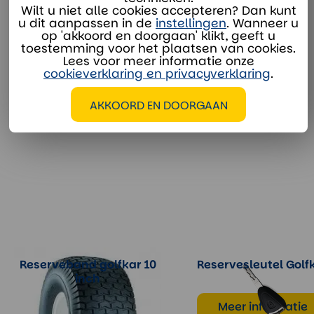
Wilt u niet alle cookies accepteren? Dan kunt
Whatsapp
u dit aanpassen in de
instellingen
. Wanneer u
op 'akkoord en doorgaan' klikt, geeft u
toestemming voor het plaatsen van cookies.
Lees voor meer informatie onze
cookieverklaring en privacyverklaring
.
AKKOORD EN DOORGAAN
EXTRA OPTIES
Reserveband golfkar 10
Reservesleutel Golf
inch
Meer informatie
Meer informatie