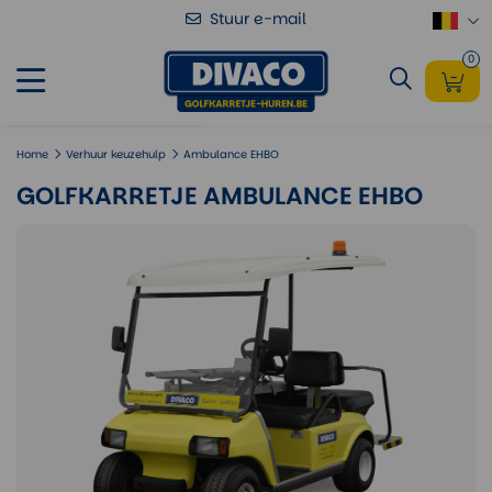
Stuur e-mail
Golfkarretje Ambulance EHBO
Voeg toe
0
Home
Verhuur keuzehulp
Ambulance EHBO
GOLFKARRETJE AMBULANCE EHBO