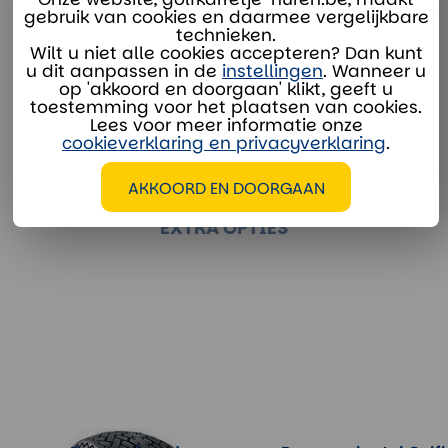
gebruik van cookies en daarmee vergelijkbare
Onze verhuurspecialisten staan voor je klaar:
technieken.
Wilt u niet alle cookies accepteren? Dan kunt
verhuur@divaco.com
u dit aanpassen in de
instellingen
. Wanneer u
op 'akkoord en doorgaan' klikt, geeft u
Whatsapp
toestemming voor het plaatsen van cookies.
Lees voor meer informatie onze
cookieverklaring en privacyverklaring
.
AKKOORD EN DOORGAAN
EXTRA OPTIES