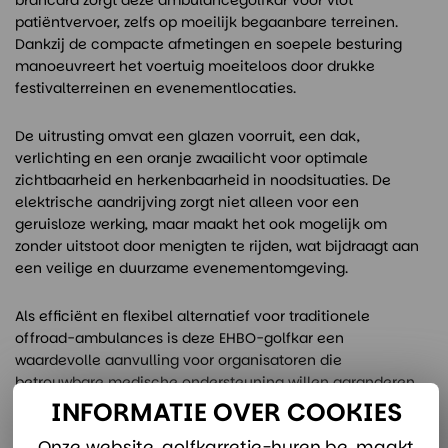
brancard zorgt deze ambulancegolfkar voor vlot
patiëntvervoer, zelfs op moeilijk begaanbare terreinen.
Dankzij de compacte afmetingen en soepele besturing
manoeuvreert het voertuig moeiteloos door drukke
festivalterreinen en evenementlocaties.
De uitrusting omvat een glazen voorruit, een dak,
verlichting en een oranje zwaailicht voor optimale
zichtbaarheid en herkenbaarheid in noodsituaties. De
elektrische aandrijving zorgt niet alleen voor een
geruisloze werking, maar maakt het ook mogelijk om
zonder uitstoot door menigten te rijden, wat bijdraagt aan
een veilige en duurzame evenementomgeving.
Als efficiënt en flexibel alternatief voor traditionele
offroad-ambulances is deze EHBO-golfkar een
waardevolle aanvulling voor organisatoren die
betrouwbare medische ondersteuning willen garanderen.
INFORMATIE OVER COOKIES
Onze website, golfkarretje-huren.be, maakt