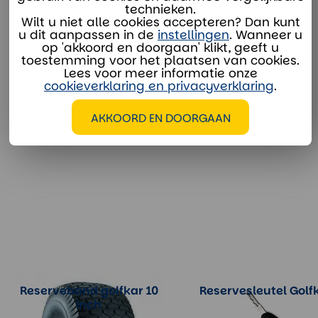
technieken.
verhuur@divaco.com
Wilt u niet alle cookies accepteren? Dan kunt
u dit aanpassen in de
instellingen
. Wanneer u
Whatsapp
op 'akkoord en doorgaan' klikt, geeft u
toestemming voor het plaatsen van cookies.
Lees voor meer informatie onze
cookieverklaring en privacyverklaring
.
AKKOORD EN DOORGAAN
EXTRA OPTIES
Reserveband golfkar 10
Reservesleutel Golf
inch