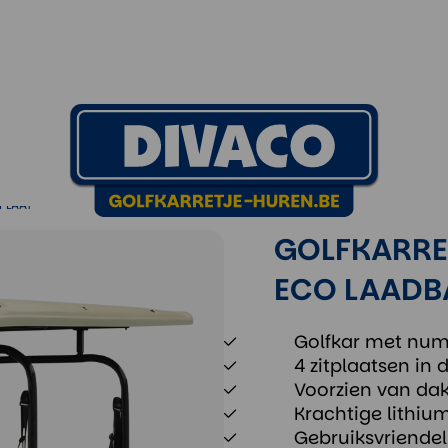
r ECO laadbak NUMMERPLAAT
RPLAAT
GOLFKARRE
ECO LAADB
Golfkar met nu
4 zitplaatsen in 
Voorzien van dak,
Krachtige lithium
Gebruiksvriendel