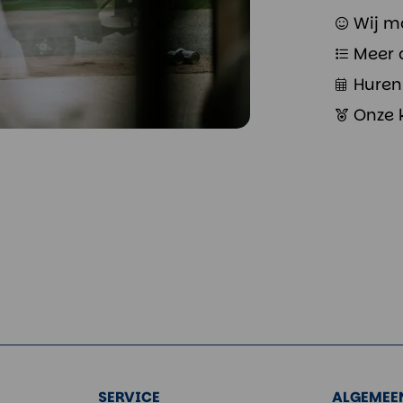
Wij m
Meer 
Huren 
Onze 
SERVICE
ALGEMEE