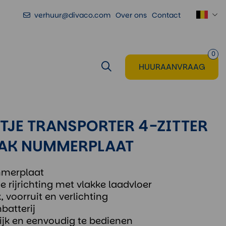
verhuur@divaco.com
Over ons
Contact
Voeg toe
aan huuraanvraag
0
HUURAANVRAAG
TJE TRANSPORTER 4-ZITTER
AK NUMMERPLAAT
mmerplaat
de rijrichting met vlakke laadvloer
 voorruit en verlichting
batterij
ijk en eenvoudig te bedienen