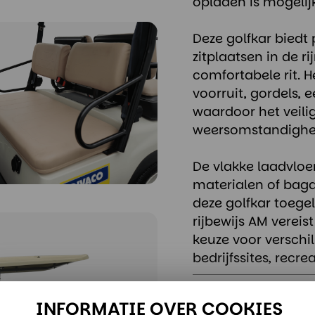
opladen is mogelijk
Deze golfkar biedt 
zitplaatsen in de r
comfortabele rit. H
voorruit, gordels, e
waardoor het veili
weersomstandighe
De vlakke laadvlo
materialen of baga
deze golfkar toeg
rijbewijs AM vereis
keuze voor verschil
bedrijfssites, recr
INFORMATIE OVER COOKIES