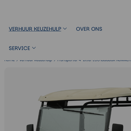
Golfkarretje Transporter 4-zitte
VERHUUR KEUZEHULP
OVER ONS
SERVICE
Home
Verhuur keuzehulp
Transporter 4-zitter ECO laadbak NUMME