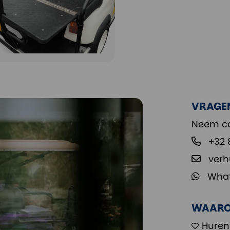
VRAGE
Neem co
+32 
verh
Wha
WAARO
Huren