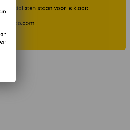
rspecialisten staan voor je klaar:
van
@divaco.com
pp
 en
sen