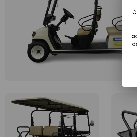
O
a
d